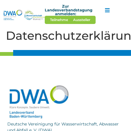
Zur
Landesverbandstagung
anmelden:
Teilnehmer*in
Aussteller
Startseite
Datenschutzerkläru
Veranstaltung
Aktuelles
Kontakt und T
Deutsche Vereinigung für Wasserwirtschaft, Abwasser
und Abfall e. V. (DWA)